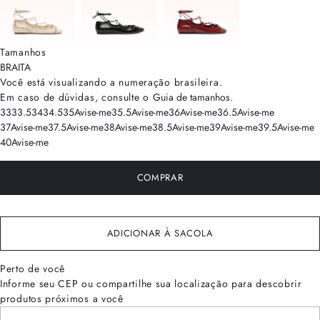
Tamanhos
BRA
ITA
Você está visualizando a numeração
brasileira
.
Em caso de dúvidas, consulte o
Guia de tamanhos
.
33
33.5
34
34.5
35
Avise-me
35.5
Avise-me
36
Avise-me
36.5
Avise-me
37
Avise-me
37.5
Avise-me
38
Avise-me
38.5
Avise-me
39
Avise-me
39.5
Avise-me
40
Avise-me
COMPRAR
ADICIONAR À SACOLA
Perto de você
Informe seu CEP ou compartilhe sua localização para descobrir
produtos próximos a você