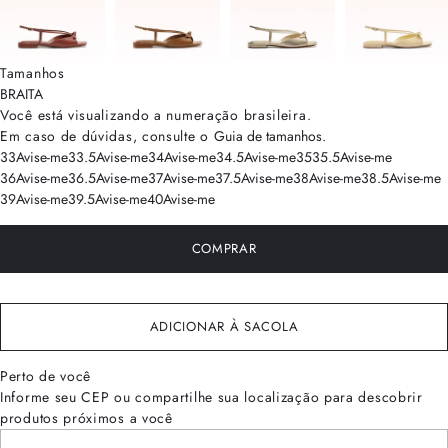
Tamanhos
BRA
ITA
Você está visualizando a numeração
brasileira
.
Em caso de dúvidas, consulte o
Guia de tamanhos
.
33
Avise-me
33.5
Avise-me
34
Avise-me
34.5
Avise-me
35
35.5
Avise-me
36
Avise-me
36.5
Avise-me
37
Avise-me
37.5
Avise-me
38
Avise-me
38.5
Avise-me
39
Avise-me
39.5
Avise-me
40
Avise-me
COMPRAR
ADICIONAR À SACOLA
Perto de você
Informe seu CEP ou compartilhe sua localização para descobrir
produtos próximos a você