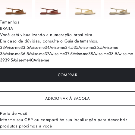
Tamanhos
BRA
ITA
Você está visualizando a numeração
brasileira
.
Em caso de dúvidas, consulte o
Guia de tamanhos
.
33
Avise-me
33.5
Avise-me
34
Avise-me
34.5
35
Avise-me
35.5
Avise-me
36
Avise-me
36.5
Avise-me
37
Avise-me
37.5
Avise-me
38
Avise-me
38.5
Avise-me
39
39.5
Avise-me
40
Avise-me
COMPRAR
ADICIONAR À SACOLA
Perto de você
Informe seu CEP ou compartilhe sua localização para descobrir
produtos próximos a você