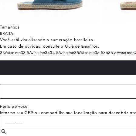
Tamanhos
BRA
ITA
Você está visualizando a numeração
brasileira
.
Em caso de dúvidas, consulte o
Guia de tamanhos
.
33
Avise-me
33.5
Avise-me
34
34.5
Avise-me
35
Avise-me
35.5
36
36.5
Avise-me
3
Perto de você
Informe seu CEP ou compartilhe sua localização para descobrir pr