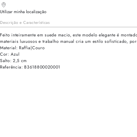
Utilizar minha localização
Descrição e Características
Feito inteiramente em suede macio, este modelo elegante é montad
materiais luxuosos e trabalho manual cria um estilo sofisticado, p
Material: Raffia|Couro
Cor: Azul
Salto: 2,5 cm
Referência: B3618800020001
cadastre-se para receber as novidades de Alexandre Birman
Inscreva-se hoje e desbloqueie acesso prioritário a novidades e ofe
E-mail cadastrado com sucesso
Voltar
Ajuda e Suporte
Políticas de Privacidade
Central de Atendimento
Termos de Uso