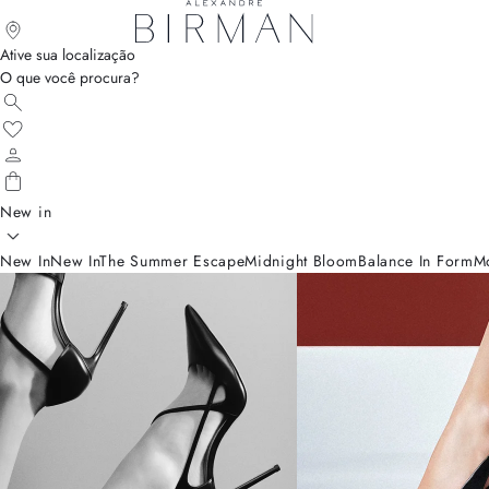
Ative sua localização
O que você procura?
New in
New In
New In
The Summer Escape
Midnight Bloom
Balance In Form
M