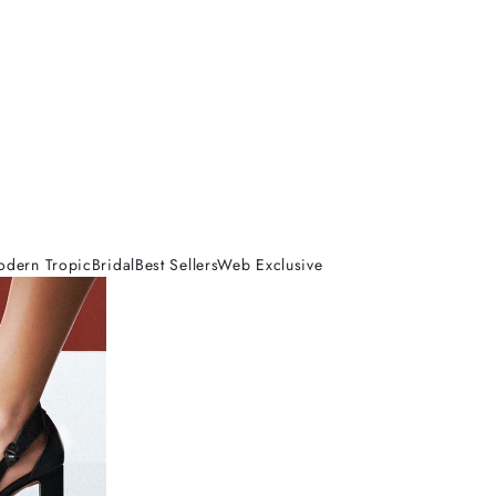
odern Tropic
Bridal
Best Sellers
Web Exclusive