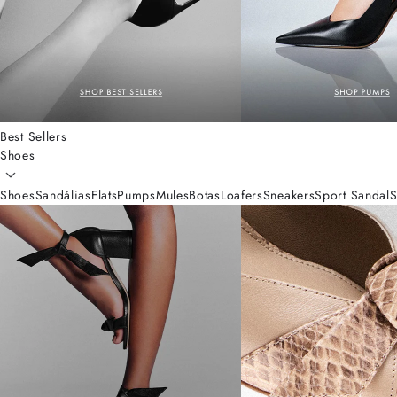
Best Sellers
Shoes
Shoes
Sandálias
Flats
Pumps
Mules
Botas
Loafers
Sneakers
Sport Sandal
S