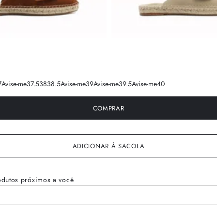
7
Avise-me
37.5
38
38.5
Avise-me
39
Avise-me
39.5
Avise-me
40
COMPRAR
ADICIONAR À SACOLA
odutos próximos a você