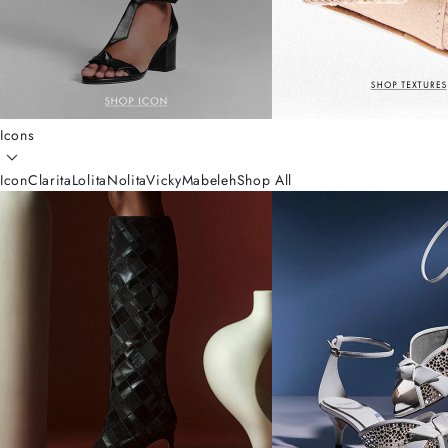
Icons
Icon
Clarita
Lolita
Nolita
Vicky
Mabeleh
Shop All