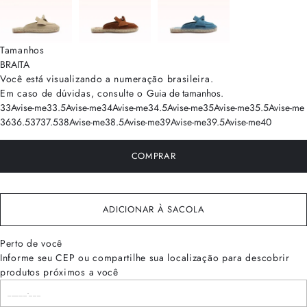
Tamanhos
BRA
ITA
Você está visualizando a numeração
brasileira
.
Em caso de dúvidas, consulte o
Guia de tamanhos
.
33
Avise-me
33.5
Avise-me
34
Avise-me
34.5
Avise-me
35
Avise-me
35.5
Avise-me
36
36.5
37
37.5
38
Avise-me
38.5
Avise-me
39
Avise-me
39.5
Avise-me
40
COMPRAR
ADICIONAR À SACOLA
Perto de você
Informe seu CEP ou compartilhe sua localização para descobrir
produtos próximos a você