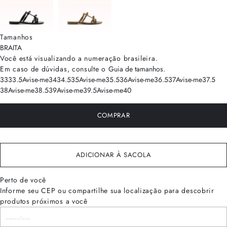
Tamanhos
BRA
ITA
Você está visualizando a numeração
brasileira
.
Em caso de dúvidas, consulte o
Guia de tamanhos
.
33
33.5
Avise-me
34
34.5
35
Avise-me
35.5
36
Avise-me
36.5
37
Avise-me
37.5
38
Avise-me
38.5
39
Avise-me
39.5
Avise-me
40
COMPRAR
ADICIONAR À SACOLA
Perto de você
Informe seu CEP ou compartilhe sua localização para descobrir
produtos próximos a você