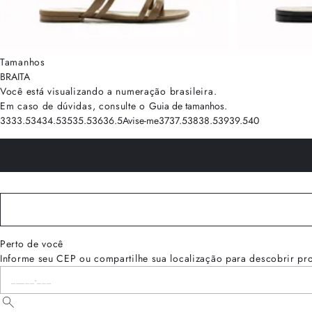
Tamanhos
BRA
ITA
Você está visualizando a numeração
brasileira
.
Em caso de dúvidas, consulte o
Guia de tamanhos
.
33
33.5
34
34.5
35
35.5
36
36.5
Avise-me
37
37.5
38
38.5
39
39.5
40
Perto de você
Informe seu CEP ou compartilhe sua localização para descobrir pr