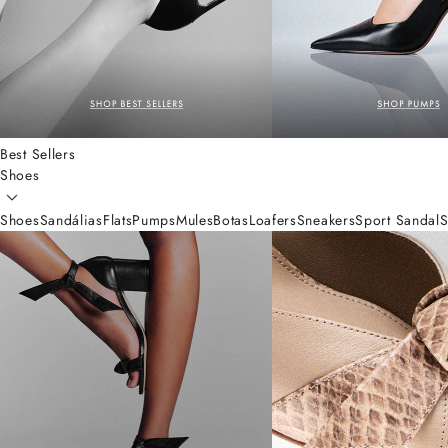
Best Sellers
Shoes
Shoes
Sandálias
Flats
Pumps
Mules
Botas
Loafers
Sneakers
Sport Sandal
S