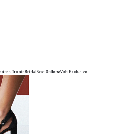
odern Tropic
Bridal
Best Sellers
Web Exclusive