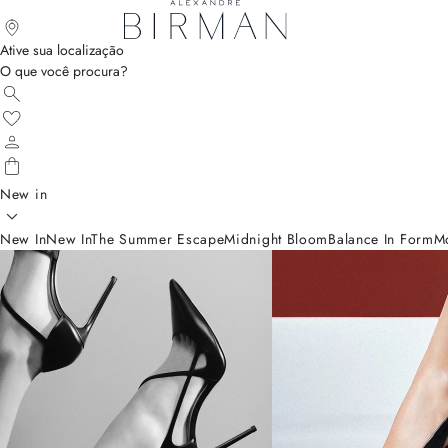
Ative sua localização
O que você procura?
New in
New In
New In
The Summer Escape
Midnight Bloom
Balance In Form
M