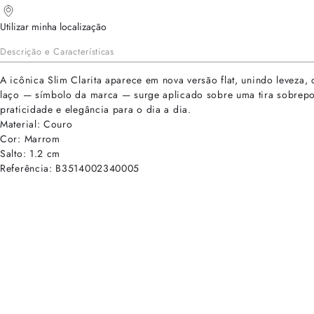
Utilizar minha localização
Descrição e Características
A icônica Slim Clarita aparece em nova versão flat, unindo leveza,
laço — símbolo da marca — surge aplicado sobre uma tira sobreposta
praticidade e elegância para o dia a dia.
Material: Couro
Cor: Marrom
Salto: 1.2 cm
Referência: B3514002340005
cadastre-se para receber as novidades de Alexandre Birman
Inscreva-se hoje e desbloqueie acesso prioritário a novidades e ofe
E-mail cadastrado com sucesso
Voltar
Ajuda e Suporte
Políticas de Privacidade
Central de Atendimento