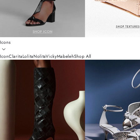
Icons
Icon
Clarita
Lolita
Nolita
Vicky
Mabeleh
Shop All