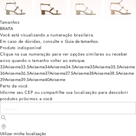
Tamanhos
BRA
ITA
Você está visualizando a numeração
brasileira
.
Em caso de dúvidas, consulte o
Guia de tamanhos
.
Produto indisponível
Clique na sua numeração para ver opções similares ou receber
aviso quando o tamanho voltar ao estoque.
33
Avise-me
33.5
Avise-me
34
Avise-me
34.5
Avise-me
35
Avise-me
35.5
Avise-me
36
Avise-me
36.5
Avise-me
37
Avise-me
37.5
Avise-me
38
Avise-me
38.5
Avise-me
39
Avise-me
39.5
Avise-me
40
Avise-me
Perto de você
Informe seu CEP ou compartilhe sua localização para descobrir
produtos próximos a você
Utilizar minha localização