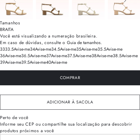
Tamanhos
BRA
ITA
Você está visualizando a numeração
brasileira
.
Em caso de dúvidas, consulte o
Guia de tamanhos
.
33
33.5
Avise-me
34
Avise-me
34.5
Avise-me
35
Avise-me
35.5
Avise-me
36
Avise-me
36.5
Avise-me
37
Avise-me
37.5
Avise-me
38
Avise-me
38.5
Avise-me
39
Avise-me
39.5
Avise-me
40
Avise-me
COMPRAR
ADICIONAR À SACOLA
Perto de você
Informe seu CEP ou compartilhe sua localização para descobrir
produtos próximos a você