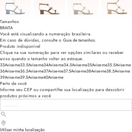
Tamanhos
BRA
ITA
Você está visualizando a numeração
brasileira
.
Em caso de dúvidas, consulte o
Guia de tamanhos
.
Produto indisponível
Clique na sua numeração para ver opções similares ou receber
aviso quando o tamanho voltar ao estoque.
33
Avise-me
33.5
Avise-me
34
Avise-me
34.5
Avise-me
35
Avise-me
35.5
Avise-me
36
Avise-me
36.5
Avise-me
37
Avise-me
37.5
Avise-me
38
Avise-me
38.5
Avise-me
39
Avise-me
39.5
Avise-me
40
Avise-me
Perto de você
Informe seu CEP ou compartilhe sua localização para descobrir
produtos próximos a você
Utilizar minha localização