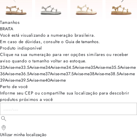
Tamanhos
BRA
ITA
Você está visualizando a numeração
brasileira
.
Em caso de dúvidas, consulte o
Guia de tamanhos
.
Produto indisponível
Clique na sua numeração para ver opções similares ou receber
aviso quando o tamanho voltar ao estoque.
33
Avise-me
33.5
Avise-me
34
Avise-me
34.5
Avise-me
35
Avise-me
35.5
Avise-me
36
Avise-me
36.5
Avise-me
37
Avise-me
37.5
Avise-me
38
Avise-me
38.5
Avise-me
39
Avise-me
39.5
Avise-me
40
Avise-me
Perto de você
Informe seu CEP ou compartilhe sua localização para descobrir
produtos próximos a você
Utilizar minha localização