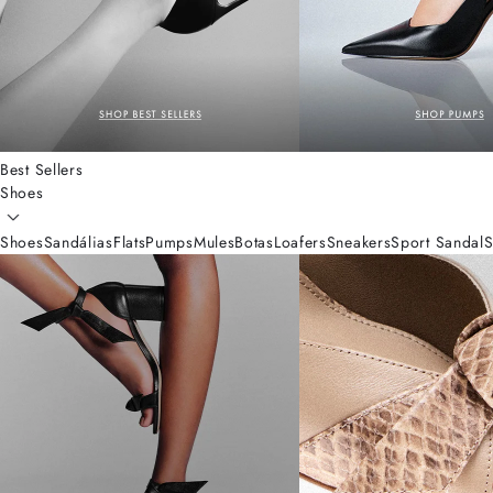
Best Sellers
Shoes
Shoes
Sandálias
Flats
Pumps
Mules
Botas
Loafers
Sneakers
Sport Sandal
S