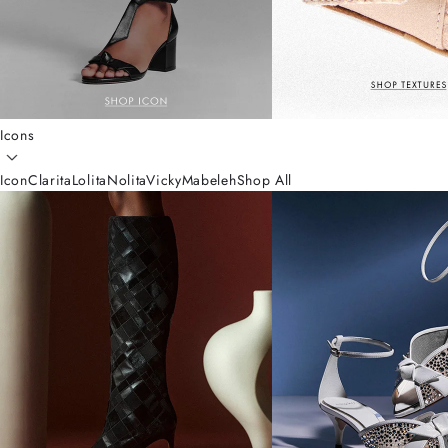
Icons
Icon
Clarita
Lolita
Nolita
Vicky
Mabeleh
Shop All