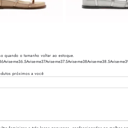
so quando o tamanho voltar ao estoque.
36
Avise-me
36.5
Avise-me
37
Avise-me
37.5
Avise-me
38
Avise-me
38.5
Avise-me
3
odutos próximos a você