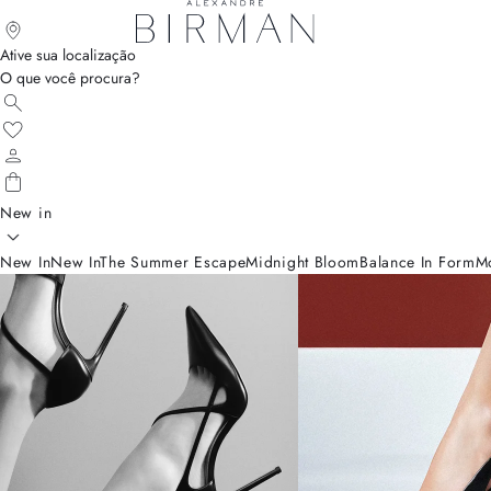
Ative sua localização
O que você procura?
New in
New In
New In
The Summer Escape
Midnight Bloom
Balance In Form
M