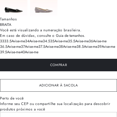
Tamanhos
BRA
ITA
Você está visualizando a numeração
brasileira
.
Em caso de dúvidas, consulte o
Guia de tamanhos
.
33
33.5
Avise-me
34
Avise-me
34.5
35
Avise-me
35.5
Avise-me
36
Avise-me
36.5
Avise-me
37
Avise-me
37.5
Avise-me
38
Avise-me
38.5
Avise-me
39
Avise-me
39.5
Avise-me
40
Avise-me
COMPRAR
ADICIONAR À SACOLA
Perto de você
Informe seu CEP ou compartilhe sua localização para descobrir
produtos próximos a você