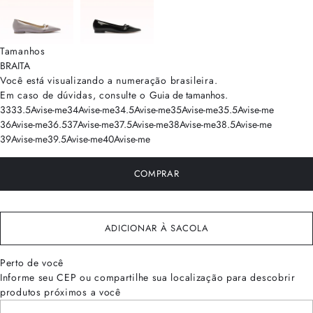
Tamanhos
BRA
ITA
Você está visualizando a numeração
brasileira
.
Em caso de dúvidas, consulte o
Guia de tamanhos
.
33
33.5
Avise-me
34
Avise-me
34.5
Avise-me
35
Avise-me
35.5
Avise-me
36
Avise-me
36.5
37
Avise-me
37.5
Avise-me
38
Avise-me
38.5
Avise-me
39
Avise-me
39.5
Avise-me
40
Avise-me
COMPRAR
ADICIONAR À SACOLA
Perto de você
Informe seu CEP ou compartilhe sua localização para descobrir
produtos próximos a você