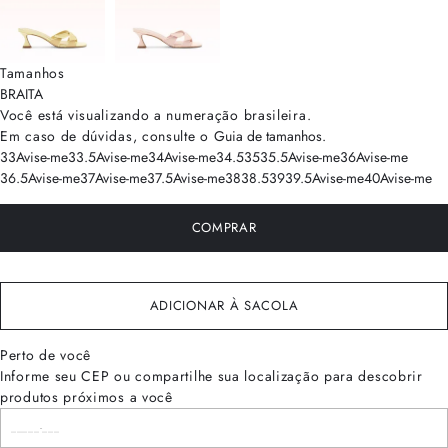
Tamanhos
BRA
ITA
Você está visualizando a numeração
brasileira
.
Em caso de dúvidas, consulte o
Guia de tamanhos
.
33
Avise-me
33.5
Avise-me
34
Avise-me
34.5
35
35.5
Avise-me
36
Avise-me
36.5
Avise-me
37
Avise-me
37.5
Avise-me
38
38.5
39
39.5
Avise-me
40
Avise-me
COMPRAR
ADICIONAR À SACOLA
Perto de você
Informe seu CEP ou compartilhe sua localização para descobrir
produtos próximos a você