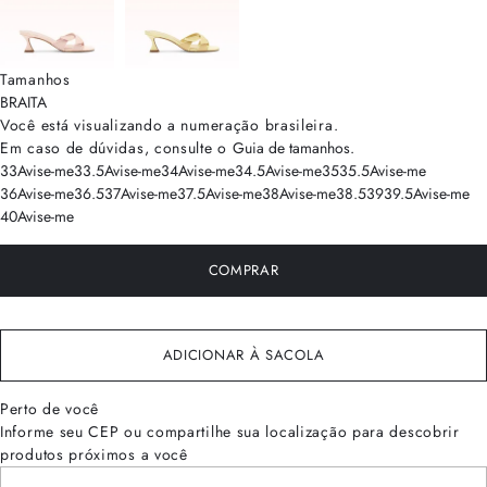
Tamanhos
BRA
ITA
Você está visualizando a numeração
brasileira
.
Em caso de dúvidas, consulte o
Guia de tamanhos
.
33
Avise-me
33.5
Avise-me
34
Avise-me
34.5
Avise-me
35
35.5
Avise-me
36
Avise-me
36.5
37
Avise-me
37.5
Avise-me
38
Avise-me
38.5
39
39.5
Avise-me
40
Avise-me
COMPRAR
ADICIONAR À SACOLA
Perto de você
Informe seu CEP ou compartilhe sua localização para descobrir
produtos próximos a você