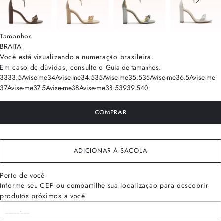
Tamanhos
BRA
ITA
Você está visualizando a numeração
brasileira
.
Em caso de dúvidas, consulte o
Guia de tamanhos
.
33
33.5
Avise-me
34
Avise-me
34.5
35
Avise-me
35.5
36
Avise-me
36.5
Avise-me
37
Avise-me
37.5
Avise-me
38
Avise-me
38.5
39
39.5
40
COMPRAR
ADICIONAR À SACOLA
Perto de você
Informe seu CEP ou compartilhe sua localização para descobrir
produtos próximos a você