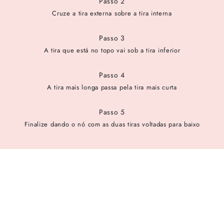
Passo 2
Cruze a tira externa sobre a tira interna
Passo 3
A tira que está no topo vai sob a tira inferior
Passo 4
A tira mais longa passa pela tira mais curta
Passo 5
Finalize dando o nó com as duas tiras voltadas para baixo
cadastre-se para receber as novidades de Alexandre Birman
Inscreva-se hoje e desbloqueie acesso prioritário a novidades e
ofertas especiais.