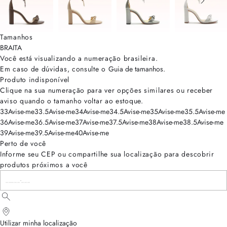
Tamanhos
BRA
ITA
Você está visualizando a numeração
brasileira
.
Em caso de dúvidas, consulte o
Guia de tamanhos
.
Produto indisponível
Clique na sua numeração para ver opções similares ou receber
aviso quando o tamanho voltar ao estoque.
33
Avise-me
33.5
Avise-me
34
Avise-me
34.5
Avise-me
35
Avise-me
35.5
Avise-me
36
Avise-me
36.5
Avise-me
37
Avise-me
37.5
Avise-me
38
Avise-me
38.5
Avise-me
39
Avise-me
39.5
Avise-me
40
Avise-me
Perto de você
Informe seu CEP ou compartilhe sua localização para descobrir
produtos próximos a você
Utilizar minha localização