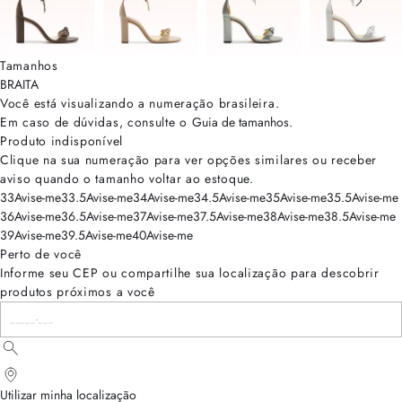
Tamanhos
BRA
ITA
Você está visualizando a numeração
brasileira
.
Em caso de dúvidas, consulte o
Guia de tamanhos
.
Produto indisponível
Clique na sua numeração para ver opções similares ou receber
aviso quando o tamanho voltar ao estoque.
33
Avise-me
33.5
Avise-me
34
Avise-me
34.5
Avise-me
35
Avise-me
35.5
Avise-me
36
Avise-me
36.5
Avise-me
37
Avise-me
37.5
Avise-me
38
Avise-me
38.5
Avise-me
39
Avise-me
39.5
Avise-me
40
Avise-me
Perto de você
Informe seu CEP ou compartilhe sua localização para descobrir
produtos próximos a você
Utilizar minha localização