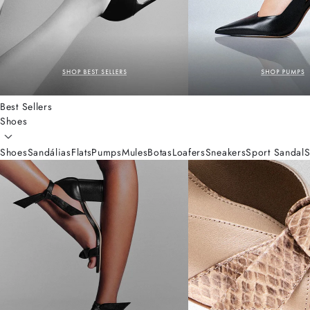
Best Sellers
Shoes
Shoes
Sandálias
Flats
Pumps
Mules
Botas
Loafers
Sneakers
Sport Sandal
S