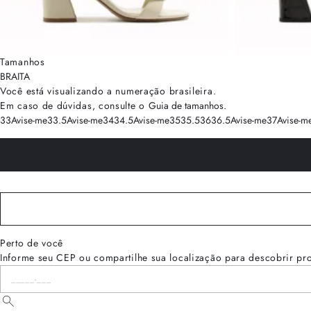
Tamanhos
BRA
ITA
Você está visualizando a numeração
brasileira
.
Em caso de dúvidas, consulte o
Guia de tamanhos
.
33
Avise-me
33.5
Avise-me
34
34.5
Avise-me
35
35.5
36
36.5
Avise-me
37
Avise-m
Perto de você
Informe seu CEP ou compartilhe sua localização para descobrir pr