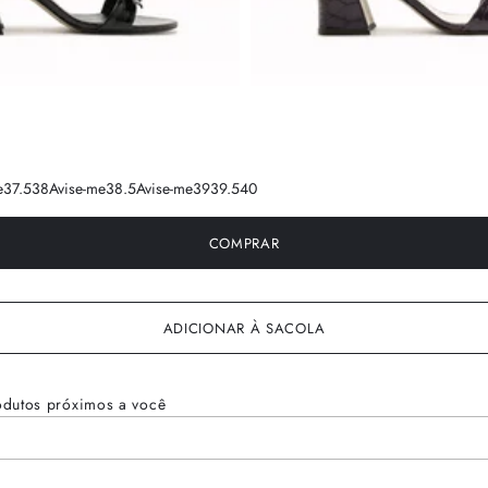
e
37.5
38
Avise-me
38.5
Avise-me
39
39.5
40
COMPRAR
ADICIONAR À SACOLA
odutos próximos a você