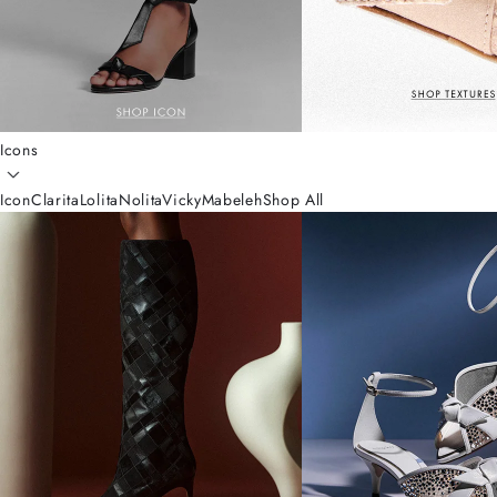
Icons
Icon
Clarita
Lolita
Nolita
Vicky
Mabeleh
Shop All