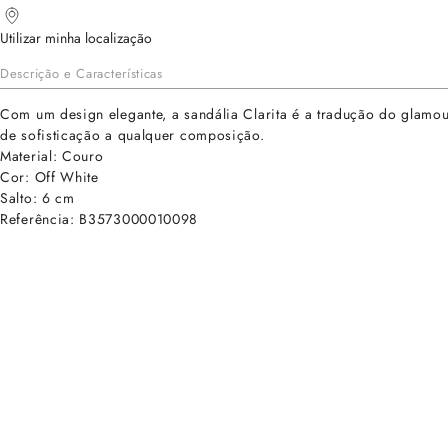
Utilizar minha localização
Descrição e Características
Com um design elegante, a sandália Clarita é a tradução do glamou
de sofisticação a qualquer composição.
Material: Couro
Cor: Off White
Salto: 6 cm
Referência: B3573000010098
cadastre-se para receber as novidades de Alexandre Birman
Inscreva-se hoje e desbloqueie acesso prioritário a novidades e ofe
E-mail cadastrado com sucesso
Voltar
Ajuda e Suporte
Políticas de Privacidade
Central de Atendimento
Termos de Uso