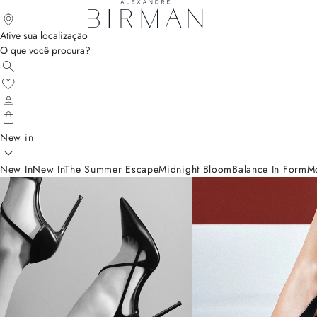
Ative sua localização
O que você procura?
New in
New In
New In
The Summer Escape
Midnight Bloom
Balance In Form
M