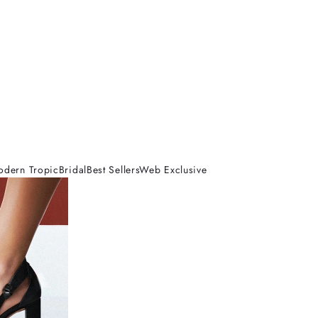
odern Tropic
Bridal
Best Sellers
Web Exclusive