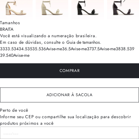
Tamanhos
BRA
ITA
Você está visualizando a numeração
brasileira
.
Em caso de dúvidas, consulte o
Guia de tamanhos
.
33
33.5
34
34.5
35
35.5
36
Avise-me
36.5
Avise-me
37
37.5
Avise-me
38
38.5
39
39.5
40
Avise-me
COMPRAR
ADICIONAR À SACOLA
Perto de você
Informe seu CEP ou compartilhe sua localização para descobrir
produtos próximos a você