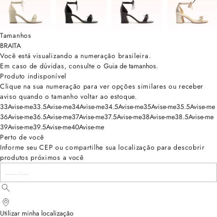
Tamanhos
BRA
ITA
Você está visualizando a numeração
brasileira
.
Em caso de dúvidas, consulte o
Guia de tamanhos
.
Produto indisponível
Clique na sua numeração para ver opções similares ou receber
aviso quando o tamanho voltar ao estoque.
33
Avise-me
33.5
Avise-me
34
Avise-me
34.5
Avise-me
35
Avise-me
35.5
Avise-me
36
Avise-me
36.5
Avise-me
37
Avise-me
37.5
Avise-me
38
Avise-me
38.5
Avise-me
39
Avise-me
39.5
Avise-me
40
Avise-me
Perto de você
Informe seu CEP ou compartilhe sua localização para descobrir
produtos próximos a você
Utilizar minha localização