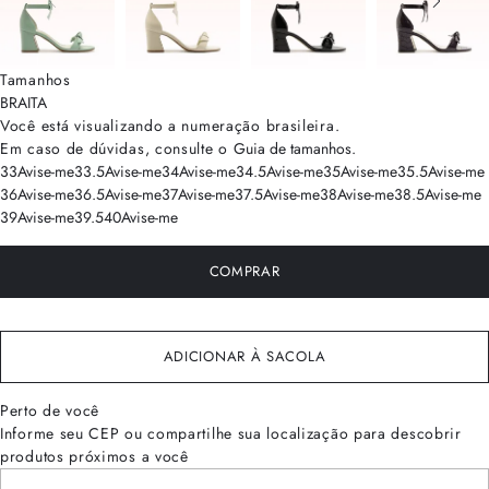
Tamanhos
BRA
ITA
Você está visualizando a numeração
brasileira
.
Em caso de dúvidas, consulte o
Guia de tamanhos
.
33
Avise-me
33.5
Avise-me
34
Avise-me
34.5
Avise-me
35
Avise-me
35.5
Avise-me
36
Avise-me
36.5
Avise-me
37
Avise-me
37.5
Avise-me
38
Avise-me
38.5
Avise-me
39
Avise-me
39.5
40
Avise-me
COMPRAR
ADICIONAR À SACOLA
Perto de você
Informe seu CEP ou compartilhe sua localização para descobrir
produtos próximos a você