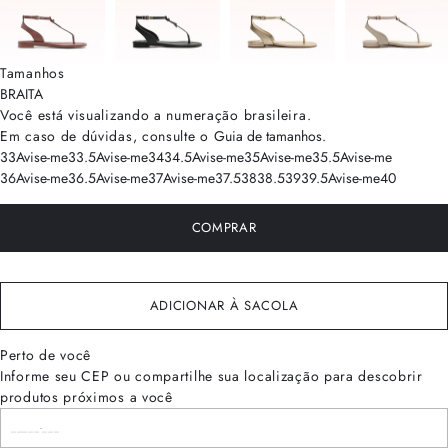
Tamanhos
BRA
ITA
Você está visualizando a numeração
brasileira
.
Em caso de dúvidas, consulte o
Guia de tamanhos
.
33
Avise-me
33.5
Avise-me
34
34.5
Avise-me
35
Avise-me
35.5
Avise-me
36
Avise-me
36.5
Avise-me
37
Avise-me
37.5
38
38.5
39
39.5
Avise-me
40
COMPRAR
ADICIONAR À SACOLA
Perto de você
Informe seu CEP ou compartilhe sua localização para descobrir
produtos próximos a você