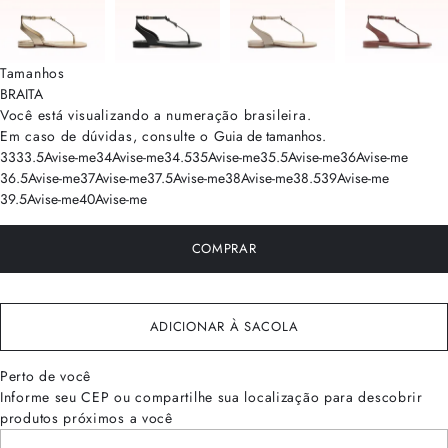
Tamanhos
BRA
ITA
Você está visualizando a numeração
brasileira
.
Em caso de dúvidas, consulte o
Guia de tamanhos
.
33
33.5
Avise-me
34
Avise-me
34.5
35
Avise-me
35.5
Avise-me
36
Avise-me
36.5
Avise-me
37
Avise-me
37.5
Avise-me
38
Avise-me
38.5
39
Avise-me
39.5
Avise-me
40
Avise-me
COMPRAR
ADICIONAR À SACOLA
Perto de você
Informe seu CEP ou compartilhe sua localização para descobrir
produtos próximos a você