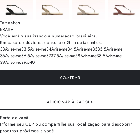
Tamanhos
BRA
ITA
Você está visualizando a numeração
brasileira
.
Em caso de dúvidas, consulte o
Guia de tamanhos
.
33
Avise-me
33.5
Avise-me
34
Avise-me
34.5
Avise-me
35
35.5
Avise-me
36
Avise-me
36.5
Avise-me
37
37.5
Avise-me
38
Avise-me
38.5
Avise-me
39
Avise-me
39.5
40
COMPRAR
ADICIONAR À SACOLA
Perto de você
Informe seu CEP ou compartilhe sua localização para descobrir
produtos próximos a você