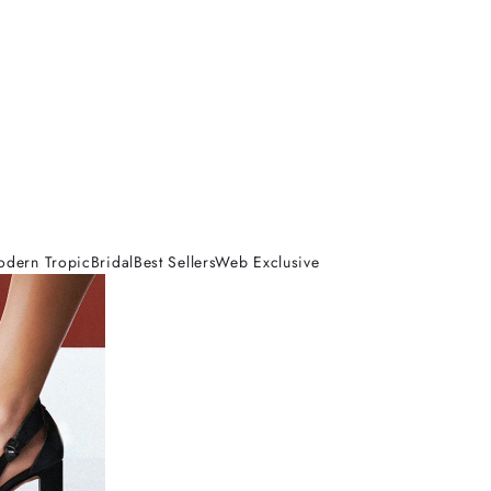
odern Tropic
Bridal
Best Sellers
Web Exclusive