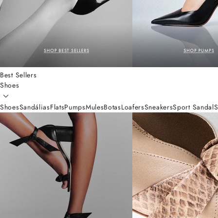
Best Sellers
Shoes
Shoes
Sandálias
Flats
Pumps
Mules
Botas
Loafers
Sneakers
Sport Sandal
S