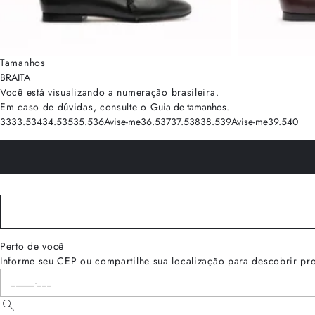
Tamanhos
BRA
ITA
Você está visualizando a numeração
brasileira
.
Em caso de dúvidas, consulte o
Guia de tamanhos
.
33
33.5
34
34.5
35
35.5
36
Avise-me
36.5
37
37.5
38
38.5
39
Avise-me
39.5
40
Perto de você
Informe seu CEP ou compartilhe sua localização para descobrir pr