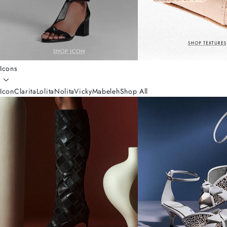
Icons
Icon
Clarita
Lolita
Nolita
Vicky
Mabeleh
Shop All