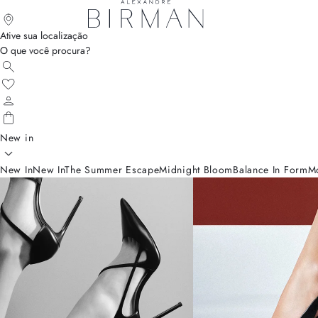
Ative sua localização
O que você procura?
New in
New In
New In
The Summer Escape
Midnight Bloom
Balance In Form
M