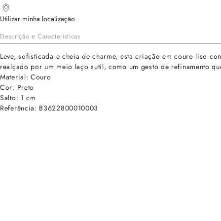
Utilizar minha localização
Descrição e Características
Leve, sofisticada e cheia de charme, esta criação em couro liso 
realçado por um meio laço sutil, como um gesto de refinamento que 
Material: Couro
Cor: Preto
Salto: 1 cm
Referência: B3622800010003
cadastre-se para receber as novidades de Alexandre Birman
Inscreva-se hoje e desbloqueie acesso prioritário a novidades e ofe
E-mail cadastrado com sucesso
Voltar
Ajuda e Suporte
Políticas de Privacidade
Central de Atendimento
Termos de Uso