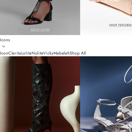
Icons
Icon
Clarita
Lolita
Nolita
Vicky
Mabeleh
Shop All