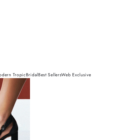
odern Tropic
Bridal
Best Sellers
Web Exclusive