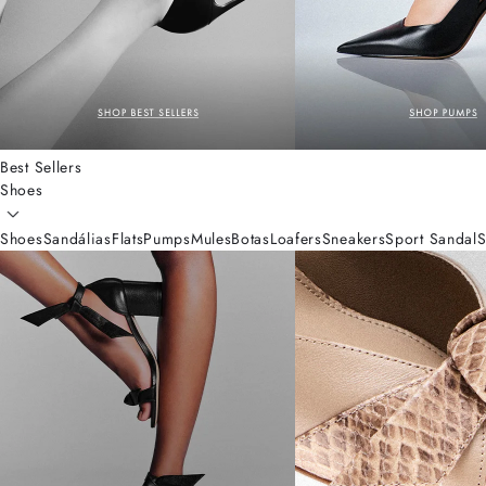
Best Sellers
Shoes
Shoes
Sandálias
Flats
Pumps
Mules
Botas
Loafers
Sneakers
Sport Sandal
S