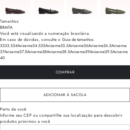
Tamanhos
BRA
ITA
Você está visualizando a numeração
brasileira
.
Em caso de dúvidas, consulte o
Guia de tamanhos
.
33
33.5
34
Avise-me
34.5
35
Avise-me
35.5
Avise-me
36
Avise-me
36.5
Avise-me
37
Avise-me
37.5
Avise-me
38
Avise-me
38.5
Avise-me
39
Avise-me
39.5
Avise-me
40
COMPRAR
ADICIONAR À SACOLA
Perto de você
Informe seu CEP ou compartilhe sua localização para descobrir
produtos próximos a você