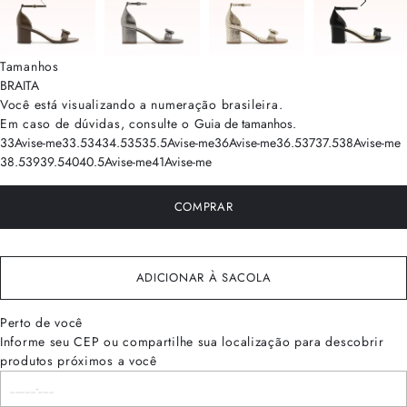
Tamanhos
BRA
ITA
Você está visualizando a numeração
brasileira
.
Em caso de dúvidas, consulte o
Guia de tamanhos
.
33
Avise-me
33.5
34
34.5
35
35.5
Avise-me
36
Avise-me
36.5
37
37.5
38
Avise-me
38.5
39
39.5
40
40.5
Avise-me
41
Avise-me
COMPRAR
ADICIONAR À SACOLA
Perto de você
Informe seu CEP ou compartilhe sua localização para descobrir
produtos próximos a você