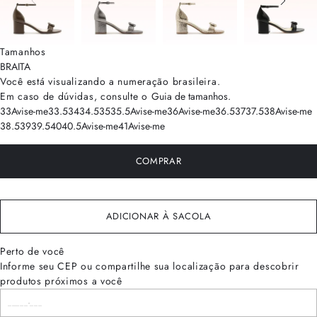
Tamanhos
BRA
ITA
Você está visualizando a numeração
brasileira
.
Em caso de dúvidas, consulte o
Guia de tamanhos
.
33
Avise-me
33.5
34
34.5
35
35.5
Avise-me
36
Avise-me
36.5
37
37.5
38
Avise-me
38.5
39
39.5
40
40.5
Avise-me
41
Avise-me
COMPRAR
ADICIONAR À SACOLA
Perto de você
Informe seu CEP ou compartilhe sua localização para descobrir
produtos próximos a você