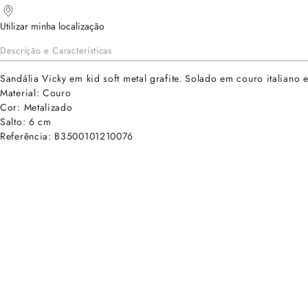
Utilizar minha localização
Descrição e Características
Sandália Vicky em kid soft metal grafite. Solado em couro italiano
Material: Couro
Cor: Metalizado
Salto: 6 cm
Referência: B3500101210076
cadastre-se para receber as novidades de Alexandre Birman
Inscreva-se hoje e desbloqueie acesso prioritário a novidades e ofe
E-mail cadastrado com sucesso
Voltar
Ajuda e Suporte
Políticas de Privacidade
Central de Atendimento
Termos de Uso
Sobre