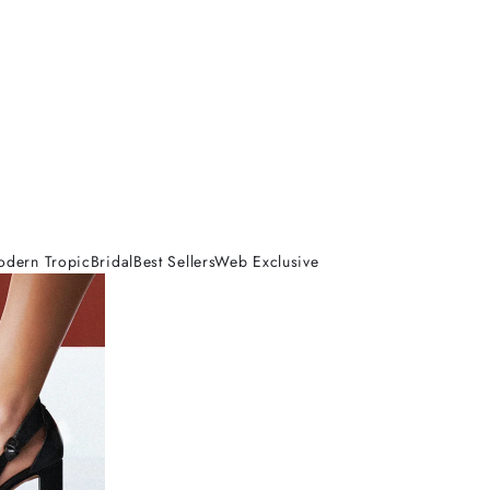
odern Tropic
Bridal
Best Sellers
Web Exclusive