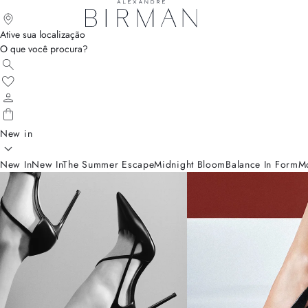
Ative sua localização
O que você procura?
New in
New In
New In
The Summer Escape
Midnight Bloom
Balance In Form
M