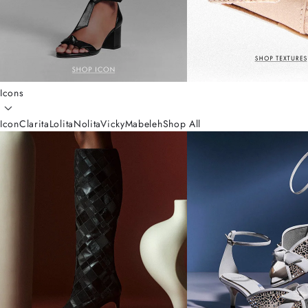
Icons
Icon
Clarita
Lolita
Nolita
Vicky
Mabeleh
Shop All