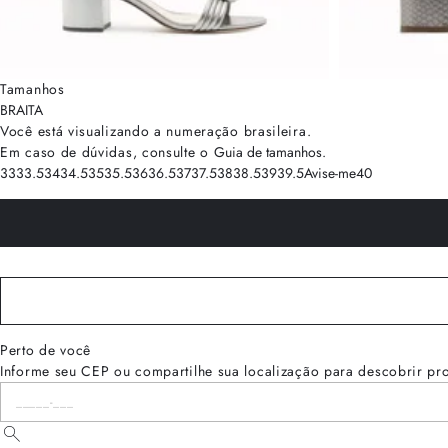
Tamanhos
BRA
ITA
Você está visualizando a numeração
brasileira
.
Em caso de dúvidas, consulte o
Guia de tamanhos
.
33
33.5
34
34.5
35
35.5
36
36.5
37
37.5
38
38.5
39
39.5
Avise-me
40
Perto de você
Informe seu CEP ou compartilhe sua localização para descobrir pr