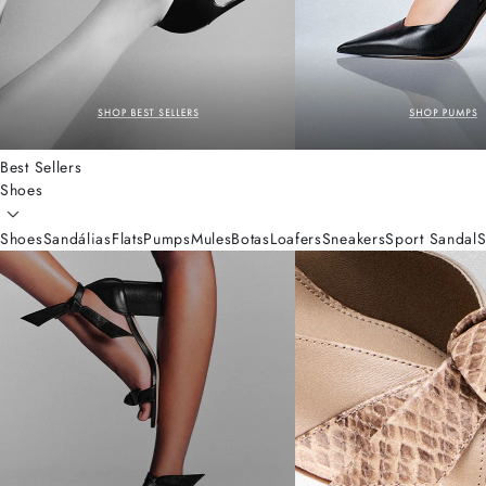
Best Sellers
Shoes
Shoes
Sandálias
Flats
Pumps
Mules
Botas
Loafers
Sneakers
Sport Sandal
S