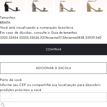
Tamanhos
BRA
ITA
Você está visualizando a numeração
brasileira
.
Em caso de dúvidas, consulte o
Guia de tamanhos
.
33
33.5
34
34.5
35
35.5
36
36.5
37
Avise-me
37.5
Avise-me
38
38.5
39
39.5
40
COMPRAR
ADICIONAR À SACOLA
Perto de você
Informe seu CEP ou compartilhe sua localização para descobrir
produtos próximos a você