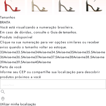
Tamanhos
BRA
ITA
Você está visualizando a numeração
brasileira
.
Em caso de dúvidas, consulte o
Guia de tamanhos
.
Produto indisponível
Clique na sua numeração para ver opções similares ou receber
aviso quando o tamanho voltar ao estoque.
33
Avise-me
33.5
Avise-me
34
Avise-me
34.5
Avise-me
35
Avise-me
35.5
Avise-me
36
Avise-me
36.5
Avise-me
37
Avise-me
37.5
Avise-me
38
Avise-me
38.5
Avise-me
39
Avise-me
39.5
Avise-me
40
Avise-me
Perto de você
Informe seu CEP ou compartilhe sua localização para descobrir
produtos próximos a você
Utilizar minha localização