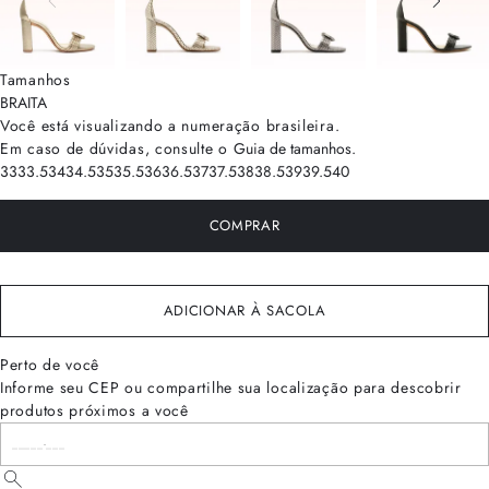
Tamanhos
BRA
ITA
Você está visualizando a numeração
brasileira
.
Em caso de dúvidas, consulte o
Guia de tamanhos
.
33
33.5
34
34.5
35
35.5
36
36.5
37
37.5
38
38.5
39
39.5
40
COMPRAR
ADICIONAR À SACOLA
Perto de você
Informe seu CEP ou compartilhe sua localização para descobrir
produtos próximos a você