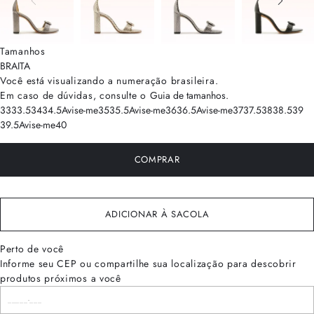
Tamanhos
BRA
ITA
Você está visualizando a numeração
brasileira
.
Em caso de dúvidas, consulte o
Guia de tamanhos
.
33
33.5
34
34.5
Avise-me
35
35.5
Avise-me
36
36.5
Avise-me
37
37.5
38
38.5
39
39.5
Avise-me
40
COMPRAR
ADICIONAR À SACOLA
Perto de você
Informe seu CEP ou compartilhe sua localização para descobrir
produtos próximos a você