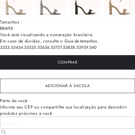
Tamanhos
BRA
ITA
Você está visualizando a numeração
brasileira
.
Em caso de dúvidas, consulte o
Guia de tamanhos
.
33
33.5
34
34.5
35
35.5
36
36.5
37
37.5
38
38.5
39
39.5
40
COMPRAR
ADICIONAR À SACOLA
Perto de você
Informe seu CEP ou compartilhe sua localização para descobrir
produtos próximos a você