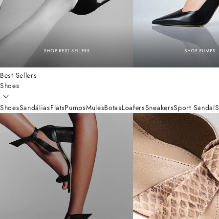
Best Sellers
Shoes
Shoes
Sandálias
Flats
Pumps
Mules
Botas
Loafers
Sneakers
Sport Sandal
S