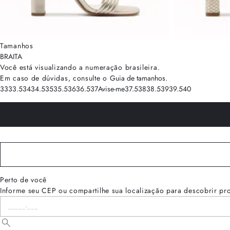
Tamanhos
BRA
ITA
Você está visualizando a numeração
brasileira
.
Em caso de dúvidas, consulte o
Guia de tamanhos
.
33
33.5
34
34.5
35
35.5
36
36.5
37
Avise-me
37.5
38
38.5
39
39.5
40
Perto de você
Informe seu CEP ou compartilhe sua localização para descobrir pr