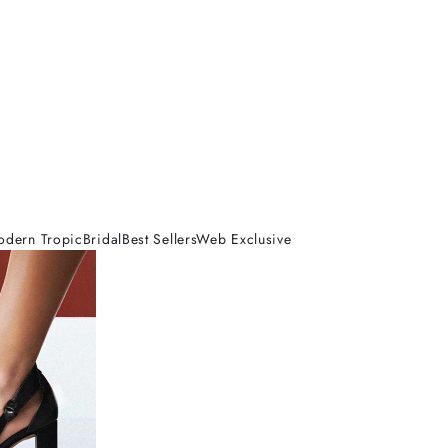
odern Tropic
Bridal
Best Sellers
Web Exclusive