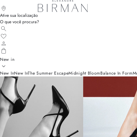
Ative sua localização
O que você procura?
New in
New In
New In
The Summer Escape
Midnight Bloom
Balance In Form
M