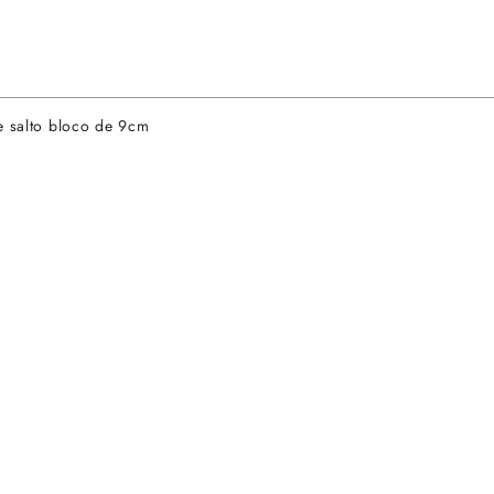
e salto bloco de 9cm
rtas especiais.