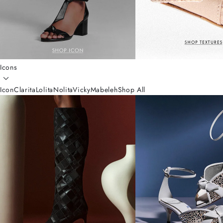
Icons
Icon
Clarita
Lolita
Nolita
Vicky
Mabeleh
Shop All