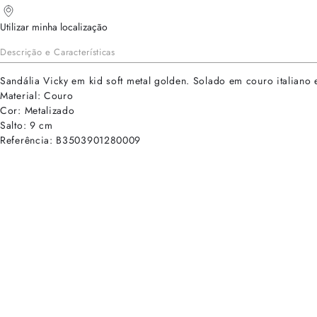
Utilizar minha localização
Descrição e Características
Sandália Vicky em kid soft metal golden. Solado em couro italiano 
Material: Couro
Cor: Metalizado
Salto: 9 cm
Referência: B3503901280009
cadastre-se para receber as novidades de Alexandre Birman
Inscreva-se hoje e desbloqueie acesso prioritário a novidades e ofe
E-mail cadastrado com sucesso
Voltar
Ajuda e Suporte
Políticas de Privacidade
Central de Atendimento
Termos de Uso
Sobre